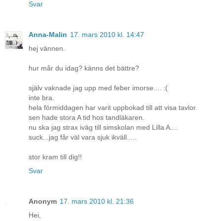
Svar
Anna-Malin
17. mars 2010 kl. 14:47
hej vännen.
hur mår du idag? känns det bättre?
själv vaknade jag upp med feber imorse.... :(
inte bra.
hela förmiddagen har varit uppbokad till att visa tavlor.
sen hade stora A tid hos tandläkaren.
nu ska jag strax iväg till simskolan med Lilla A....
suck...jag får väl vara sjuk ikväll.....
stor kram till dig!!
Svar
Anonym
17. mars 2010 kl. 21:36
Hei,