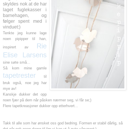
skyldes nok at de har
laget fuglekasser i
barnehagen, og
følger spent med i
vinduet:)
Tenkte jeg kunne lage
noen pipipper til han,
Rie
inspirert av
Elise Larsens
sine søte små...
Så kom mine gamle
tapetrester
til
bruk også, noe jeg har
mye av!
Kanskje dukker det opp
noen fjær på dem når påsken nærmer seg, vi får se;)
Flere tapetkreasjoner dukker opp etterhvert...
Takk til alle som har ønsket oss god bedring. Formen er stabil dårlig, så
det går nok noen dager til før vi kan ut å nyte vårværet:)