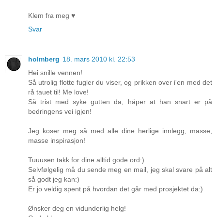
Klem fra meg ♥
Svar
holmberg
18. mars 2010 kl. 22:53
Hei snille vennen!
Så utrolig flotte fugler du viser, og prikken over i'en med det
rå tauet til! Me love!
Så trist med syke gutten da, håper at han snart er på
bedringens vei igjen!
Jeg koser meg så med alle dine herlige innlegg, masse,
masse inspirasjon!
Tuuusen takk for dine alltid gode ord:)
Selvfølgelig må du sende meg en mail, jeg skal svare på alt
så godt jeg kan:)
Er jo veldig spent på hvordan det går med prosjektet da:)
Ønsker deg en vidunderlig helg!