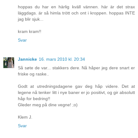
hoppas du har en härlig kväll vännen. här är det strax
läggdags. är så himla trött och ont i kroppen. hoppas INTE
jag blir sjuk...
kram kram!!
Svar
Jannicke
16. mars 2010 kl. 20:34
Så søte de var... stakkers dere. Nå håper jeg dere snart er
friske og raske..
Godt at utredningsdagene gav deg håp videre. Det at
legene nå tenker litt i nye baner er jo positivt, og gir absolutt
håp for bedring!!
Gleder meg på dine vegne! ;o)
Klem J.
Svar