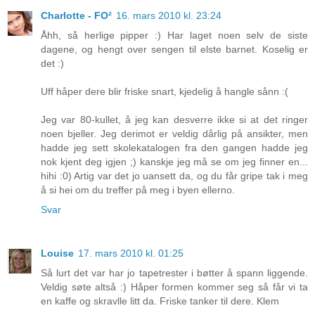
Charlotte - FO²
16. mars 2010 kl. 23:24
Åhh, så herlige pipper :) Har laget noen selv de siste
dagene, og hengt over sengen til elste barnet. Koselig er
det :)
Uff håper dere blir friske snart, kjedelig å hangle sånn :(
Jeg var 80-kullet, å jeg kan desverre ikke si at det ringer
noen bjeller. Jeg derimot er veldig dårlig på ansikter, men
hadde jeg sett skolekatalogen fra den gangen hadde jeg
nok kjent deg igjen ;) kanskje jeg må se om jeg finner en...
hihi :0) Artig var det jo uansett da, og du får gripe tak i meg
å si hei om du treffer på meg i byen ellerno.
Svar
Louise
17. mars 2010 kl. 01:25
Så lurt det var har jo tapetrester i bøtter å spann liggende.
Veldig søte altså :) Håper formen kommer seg så får vi ta
en kaffe og skravlle litt da. Friske tanker til dere. Klem